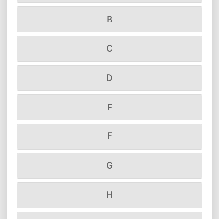
B
C
D
E
F
G
H