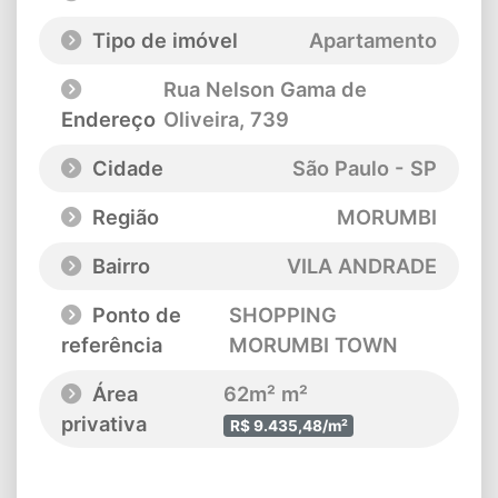
Tipo de imóvel
Apartamento
Rua Nelson Gama de
Endereço
Oliveira
, 739
Cidade
São Paulo - SP
Região
MORUMBI
Bairro
VILA ANDRADE
Ponto de
SHOPPING
referência
MORUMBI TOWN
Área
62m² m²
privativa
R$ 9.435,48/m²