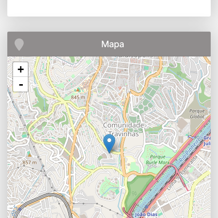
Mapa
+
-