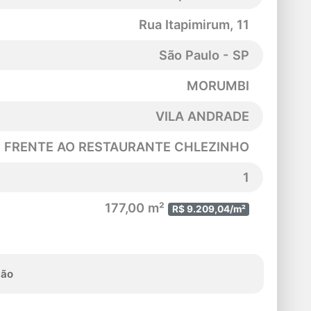
Rua Itapimirum
, 11
São Paulo - SP
MORUMBI
VILA ANDRADE
 FRENTE AO RESTAURANTE CHLEZINHO
1
177,00 m²
R$ 9.209,04/m²
ção