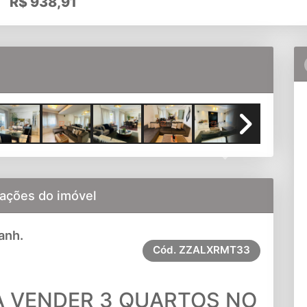
R$
938,91
AMBIENTES AMPLIADA
Next
ações do imóvel
anh.
Cód.
ZZALXRMT33
 VENDER 3 QUARTOS NO