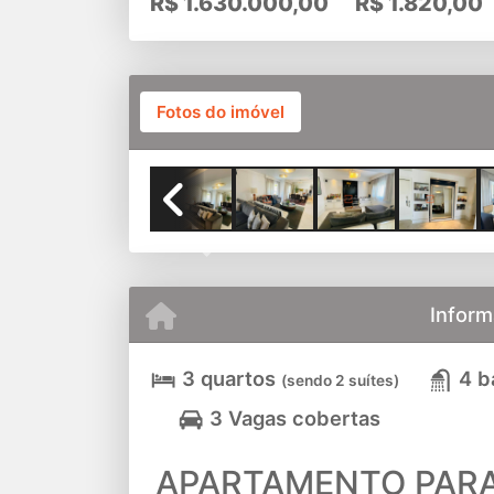
R$
1.630.000,00
R$
1.820,00
Fotos do imóvel
SALA II 
Previous
Inform
3 quartos
4 b
(sendo 2 suítes)
3 Vagas cobertas
APARTAMENTO PARA