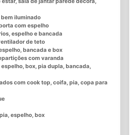
estar, sala de jantar parede decora,
 bem iluminado
porta com espelho
rios, espelho e bancada
entilador de teto
, espelho, bancada e box
repartições com varanda
 espelho, box, pia dupla, bancada,
ados com cook top, coifa, pia, copa para
ue
pia, espelho, box