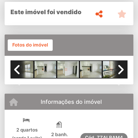
AMPLIADA 1VG
Este imóvel foi vendido
Fotos do imóvel
SALA II AMBIENTES AMPLIADA
Previous
Next
Informações do imóvel
2 quartos
2 banh.
Cód.
ZZALRAM4
(sendo 1 suíte)